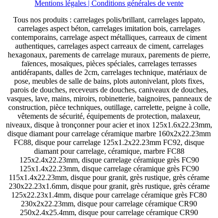
Mentions légales
| Conditions générales de vente
Tous nos produits : carrelages polis/brillant, carrelages lappato,
carrelages aspect béton, carrelages imitation bois, carrelages
contemporains, carrelage aspect métalliques, carreaux de ciment
authentiques, carrelages aspect carreaux de ciment, carrelages
hexagonaux, parements de carrelage muraux, parements de pierre,
faïences, mosaïques, pièces spéciales, carrelages terrasses
antidérapants, dalles de 2cm, carrelages technique, matériaux de
pose, meubles de salle de bains, plots autonivelant, plots fixes,
parois de douches, receveurs de douches, caniveaux de douches,
vasques, lave, mains, miroirs, robinetterie, baignoires, panneaux de
construction, pièce techniques, outillage, carrelette, peigne à colle,
vêtements de sécurité, équipements de protection, malaxeur,
niveaux, disque à tronçonner pour acier et inox 125x1.6x22.23mm,
disque diamant pour carrelage céramique marbre 160x2x22.23mm
FC88, disque pour carrelage 125x1.2x22.23mm FC92, disque
diamant pour carrelage, céramique, marbre FC88
125x2.4x22.23mm, disque carrelage céramique grès FC90
125x1.4x22.23mm, disque carrelage céramique grès FC90
115x1.4x22.23mm, disque pour granit, grès rustique, grès cérame
230x22.23x1.6mm, disque pour granit, grès rustique, grès cérame
125x22.23x1.4mm, disque pour carrelage céramique grès FC80
230x2x22.23mm, disque pour carrelage céramique CR90
250x2.4x25.4mm, disque pour carrelage céramique CR90