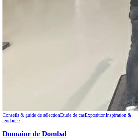
Conseils & guide de sélection
Etude de cas
Exposition
Inspiration &
tendance
Domaine de Dombal