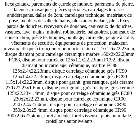
hexagonaux, parements de carrelage muraux, parements de pierre,
faïences, mosaïques, pièces spéciales, carrelages terrasses
antidérapants, dalles de 2cm, carrelages technique, matériaux de
pose, meubles de salle de bains, plots autonivelant, plots fixes,
parois de douches, receveurs de douches, caniveaux de douches,
vasques, lave, mains, miroirs, robinetterie, baignoires, panneaux de
construction, pièce techniques, outillage, carrelette, peigne à colle,
vêtements de sécurité, équipements de protection, malaxeur,
niveaux, disque à tronçonner pour acier et inox 125x1.6x22.23mm,
disque diamant pour carrelage céramique marbre 160x2x22.23mm
FC88, disque pour carrelage 125x1.2x22.23mm FC92, disque
diamant pour carrelage, céramique, marbre FC88
125x2.4x22.23mm, disque carrelage céramique grès FC90
125x1.4x22.23mm, disque carrelage céramique grès FC90
115x1.4x22.23mm, disque pour granit, grès rustique, grès cérame
230x22.23x1.6mm, disque pour granit, grès rustique, grès cérame
125x22.23x1.4mm, disque pour carrelage céramique grès FC80
230x2x22.23mm, disque pour carrelage céramique CR90
250x2.4x25.4mm, disque pour carrelage céramique CR90
350x2.8x25.4mm, disque pour carrelage céramique CR90
300x2.6x25.4mm, foret à meule, foret visseuse, plots pour dalle,
croisillons autonivelants.