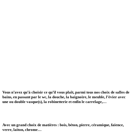
Vous n’avez qu’à choisir ce qu’il vous plaît, parmi tous nos
choix de salles de
bains
, en passant par le
wc, la douche, la baignoire, le meuble, l’évier
avec
une ou double
vasque
(s), la
robinetterie
et enfin le
carrelage
,…
Avec un grand
choix de matières
: bois, béton, pierre, céramique, faïence,
verre, laiton, chrome…