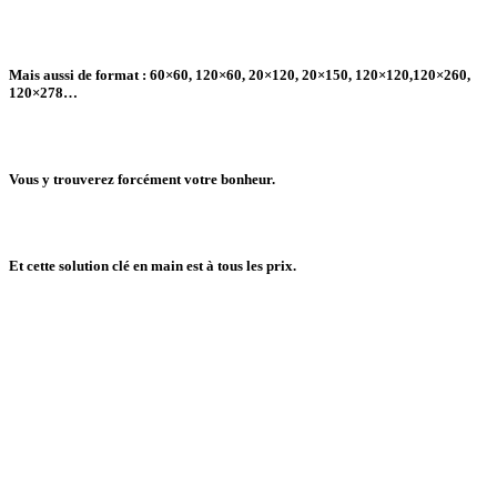
Mais aussi de format : 60×60, 120×60, 20×120, 20×150, 120×120,120×260,
120×278…
Vous y trouverez forcément
votre bonheur
.
Et cette
solution clé en main
est à
tous les prix.